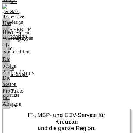
Das
PERFEKTE
Hier:
Webdesign
Wichtige
IT-
Nachrichten
Die
besten
AndroidApps
Die
besten
Produkte
bei
Amazon
IT-, MSP- und EDV-Service für
Kreuzau
und die ganze Region.