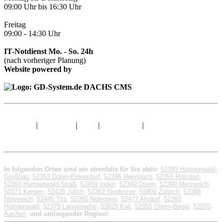
09:00 Uhr bis 16:30 Uhr
Freitag
09:00 - 14:30 Uhr
IT-Notdienst Mo. - So. 24h
(nach vorheriger Planung)
Website powered by
Sitemap
|
Impressum
|
AGB
|
Datenschutz
|
© 1998 - 2026 GD-
System.de
In folgenden Orten sind wir ebenfalls für Sie aktiv:
52393 Hürtgenwald-
Großhau
,
52353 Düren-Birkesdorf
,
52396 Heimbach
,
52355 Rölsdorf
,
52393 Hürtgenwald-Straß
,
52459 Inden
,
52349 Düren
,
52399 Merzenich
,
50171 Kerpen
,
52428 Jülich
,
52382 Niederzier
,
53909 Zülpich
,
52388
Nörvenich
,
52445 Titz
,
52385 Nideggen
,
52477 Alsdorf
,
52393
Hürtgenwald
,
52379 Langerwehe
,
53925 Kall
,
52355 Düren-Birgel
,
52070
Aachen
,
und umliegender Region!