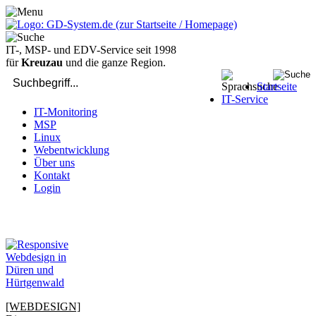
IT-, MSP- und EDV-Service seit 1998
für
Kreuzau
und die ganze Region.
Startseite
IT-Service
IT-Monitoring
MSP
Linux
Webentwicklung
Über uns
Kontakt
Login
bei Computer-Problemen - DIREKT die Profis rufen: 02429 909-
904
[WEBDESIGN]