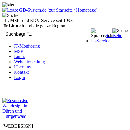
IT-, MSP- und EDV-Service seit 1998
für
Linnich
und die ganze Region.
Startseite
IT-Service
IT-Monitoring
MSP
Linux
Webentwicklung
Über uns
Kontakt
Login
bei Computer-Problemen - DIREKT die Profis rufen: 02429 909-
904
[WEBDESIGN]