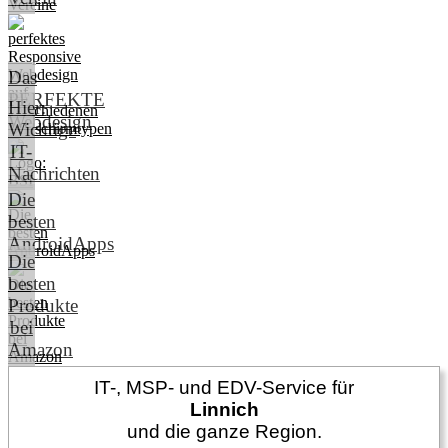
Das
PERFEKTE
Hier:
Webdesign
Wichtige
IT-
Nachrichten
Die
besten
AndroidApps
Die
besten
Produkte
bei
Amazon
IT-, MSP- und EDV-Service für
Linnich
und die ganze Region.