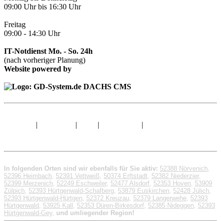
09:00 Uhr bis 16:30 Uhr
Freitag
09:00 - 14:30 Uhr
IT-Notdienst Mo. - So. 24h
(nach vorheriger Planung)
Website powered by
Sitemap
|
Impressum
|
AGB
|
Datenschutz
|
© 1998 - 2026 GD-
System.de
In folgenden Orten sind wir ebenfalls für Sie aktiv:
52388 Nörvenich
,
52396 Heimbach
,
52391 Vettweiß
,
50374 Erftstadt
,
52382 Niederzier
,
52399 Merzenich
,
52249 Eschweiler
,
52477 Alsdorf
,
52353 Hoven
,
53909
Zülpich
,
52393 Hürtgenwald-Schafberg
,
53879 Euskirchen
,
52428 Jülich
,
52393 Hürtgenwald-Hürtgen
,
52372 Kreuzau
,
52379 Langerwehe
,
52393
Hürtgenwald
,
53925 Kall
,
52353 Düren-Birkesdorf
,
52385 Nideggen
,
52393
Hürtgenwald-Gey
,
und umliegender Region!