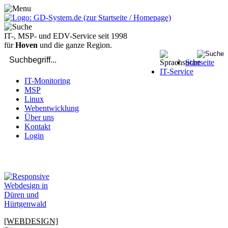
IT-, MSP- und EDV-Service seit 1998
für
Hoven
und die ganze Region.
Startseite
IT-Service
IT-Monitoring
MSP
Linux
Webentwicklung
Über uns
Kontakt
Login
bei Computer-Problemen - DIREKT die Profis rufen: 02429 909-
904
[WEBDESIGN]