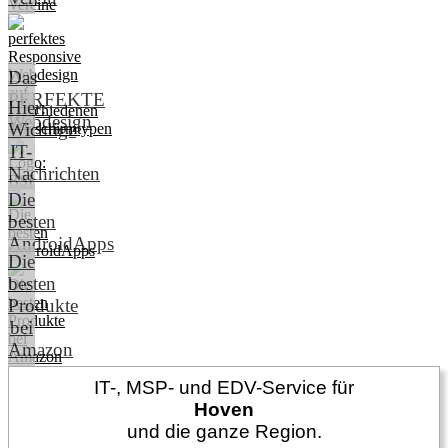
Das
PERFEKTE
Hier:
Webdesign
Wichtige
IT-
Nachrichten
Die
besten
AndroidApps
Die
besten
Produkte
bei
Amazon
IT-, MSP- und EDV-Service für
Hoven
und die ganze Region.