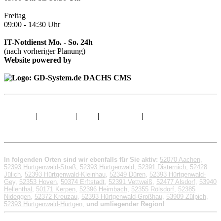
Freitag
09:00 - 14:30 Uhr
IT-Notdienst Mo. - So. 24h
(nach vorheriger Planung)
Website powered by
Sitemap
|
Impressum
|
AGB
|
Datenschutz
|
© 1998 - 2026 GD-
System.de
In folgenden Orten sind wir ebenfalls für Sie aktiv:
52070 Aachen
,
52393 Hürtgenwald-Straß
,
52393 Hürtgenwald
,
52391 Disternich
,
52428
Jülich
,
52393 Hürtgenwald-Kleinhau
,
52349 Düren
,
52393 Hürtgenwald-
Gey
,
52353 Hoven
,
50374 Erftstadt
,
52391 Vettweiß
,
52477 Alsdorf
,
53940
Hellenthal
,
50171 Kerpen
,
52396 Heimbach
,
52355 Rölsdorf
,
52385
Nideggen
,
52372 Kreuzau
,
52393 Hürtgenwald-Großhau
,
53909 Zülpich
,
52393 Hürtgenwald-Hürtgen
,
und umliegender Region!