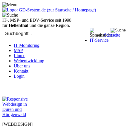
IT-, MSP- und EDV-Service seit 1998
für
Hellenthal
und die ganze Region.
Startseite
IT-Service
IT-Monitoring
MSP
Linux
Webentwicklung
Über uns
Kontakt
Login
bei Computer-Problemen - DIREKT die Profis rufen: 02429 909-
904
[WEBDESIGN]