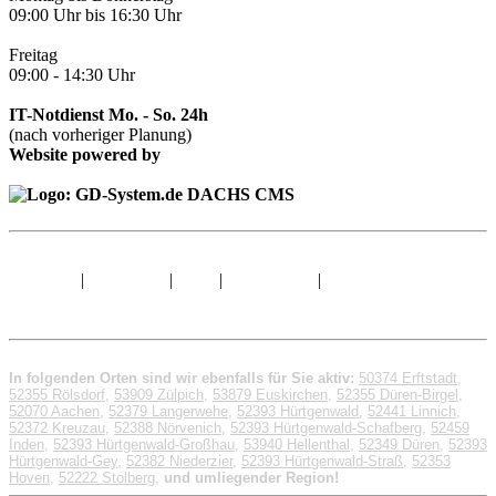
09:00 Uhr bis 16:30 Uhr
Freitag
09:00 - 14:30 Uhr
IT-Notdienst Mo. - So. 24h
(nach vorheriger Planung)
Website powered by
Sitemap
|
Impressum
|
AGB
|
Datenschutz
|
© 1998 - 2026 GD-
System.de
In folgenden Orten sind wir ebenfalls für Sie aktiv:
50374 Erftstadt
,
52355 Rölsdorf
,
53909 Zülpich
,
53879 Euskirchen
,
52355 Düren-Birgel
,
52070 Aachen
,
52379 Langerwehe
,
52393 Hürtgenwald
,
52441 Linnich
,
52372 Kreuzau
,
52388 Nörvenich
,
52393 Hürtgenwald-Schafberg
,
52459
Inden
,
52393 Hürtgenwald-Großhau
,
53940 Hellenthal
,
52349 Düren
,
52393
Hürtgenwald-Gey
,
52382 Niederzier
,
52393 Hürtgenwald-Straß
,
52353
Hoven
,
52222 Stolberg
,
und umliegender Region!