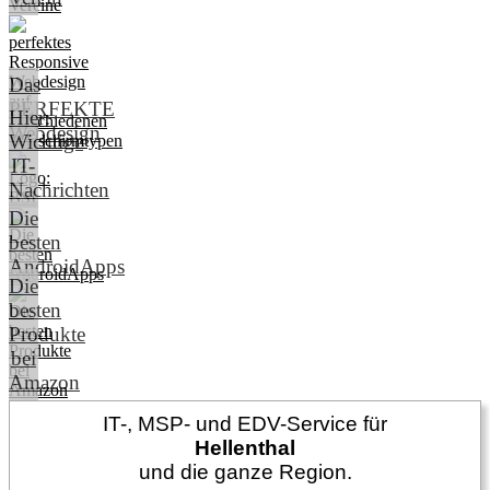
Das
PERFEKTE
Hier:
Webdesign
Wichtige
IT-
Nachrichten
Die
besten
AndroidApps
Die
besten
Produkte
bei
Amazon
IT-, MSP- und EDV-Service für
Hellenthal
und die ganze Region.