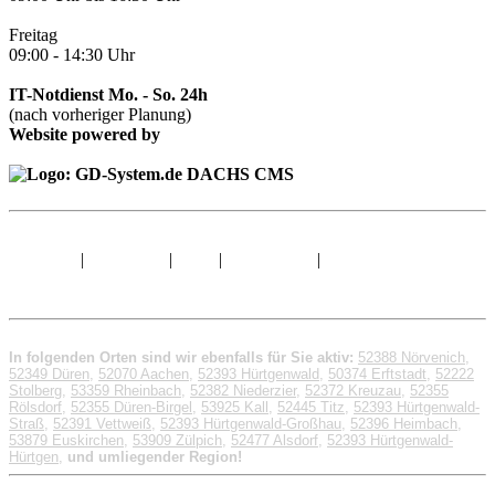
Freitag
09:00 - 14:30 Uhr
IT-Notdienst Mo. - So. 24h
(nach vorheriger Planung)
Website powered by
Sitemap
|
Impressum
|
AGB
|
Datenschutz
|
© 1998 - 2026 GD-
System.de
In folgenden Orten sind wir ebenfalls für Sie aktiv:
52388 Nörvenich
,
52349 Düren
,
52070 Aachen
,
52393 Hürtgenwald
,
50374 Erftstadt
,
52222
Stolberg
,
53359 Rheinbach
,
52382 Niederzier
,
52372 Kreuzau
,
52355
Rölsdorf
,
52355 Düren-Birgel
,
53925 Kall
,
52445 Titz
,
52393 Hürtgenwald-
Straß
,
52391 Vettweiß
,
52393 Hürtgenwald-Großhau
,
52396 Heimbach
,
53879 Euskirchen
,
53909 Zülpich
,
52477 Alsdorf
,
52393 Hürtgenwald-
Hürtgen
,
und umliegender Region!