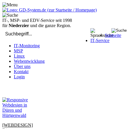
IT-, MSP- und EDV-Service seit 1998
für
Niederzier
und die ganze Region.
Startseite
IT-Service
IT-Monitoring
MSP
Linux
Webentwicklung
Über uns
Kontakt
Login
bei Computer-Problemen - DIREKT die Profis rufen: 02429 909-
904
[WEBDESIGN]