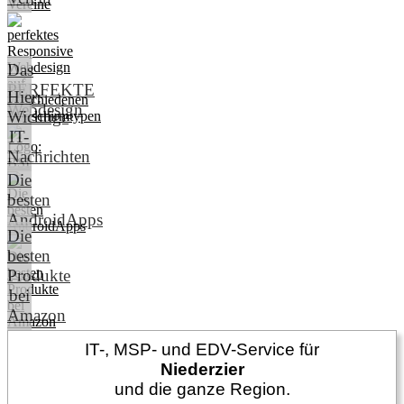
Das
PERFEKTE
Hier:
Webdesign
Wichtige
IT-
Nachrichten
Die
besten
AndroidApps
Die
besten
Produkte
bei
Amazon
IT-, MSP- und EDV-Service für
Niederzier
und die ganze Region.