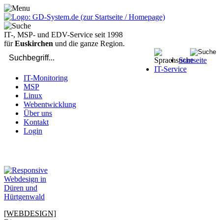
IT-, MSP- und EDV-Service seit 1998
für
Euskirchen
und die ganze Region.
Startseite
IT-Service
IT-Monitoring
MSP
Linux
Webentwicklung
Über uns
Kontakt
Login
bei Computer-Problemen - DIREKT die Profis rufen: 02429 909-
904
[WEBDESIGN]