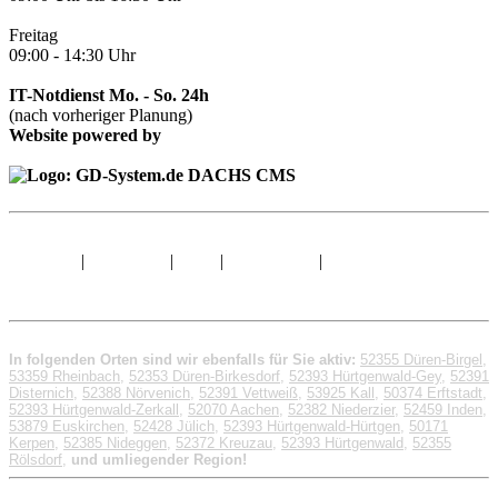
Freitag
09:00 - 14:30 Uhr
IT-Notdienst Mo. - So. 24h
(nach vorheriger Planung)
Website powered by
Sitemap
|
Impressum
|
AGB
|
Datenschutz
|
© 1998 - 2026 GD-
System.de
In folgenden Orten sind wir ebenfalls für Sie aktiv:
52355 Düren-Birgel
,
53359 Rheinbach
,
52353 Düren-Birkesdorf
,
52393 Hürtgenwald-Gey
,
52391
Disternich
,
52388 Nörvenich
,
52391 Vettweiß
,
53925 Kall
,
50374 Erftstadt
,
52393 Hürtgenwald-Zerkall
,
52070 Aachen
,
52382 Niederzier
,
52459 Inden
,
53879 Euskirchen
,
52428 Jülich
,
52393 Hürtgenwald-Hürtgen
,
50171
Kerpen
,
52385 Nideggen
,
52372 Kreuzau
,
52393 Hürtgenwald
,
52355
Rölsdorf
,
und umliegender Region!