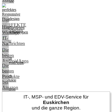
Das
PERFEKTE
Hier:
Webdesign
Wichtige
IT-
Nachrichten
Die
besten
AndroidApps
Die
besten
Produkte
bei
Amazon
IT-, MSP- und EDV-Service für
Euskirchen
und die ganze Region.