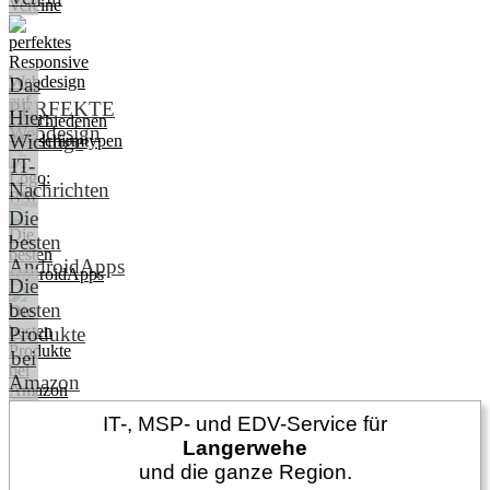
Das
PERFEKTE
Hier:
Webdesign
Wichtige
IT-
Nachrichten
Die
besten
AndroidApps
Die
besten
Produkte
bei
Amazon
IT-, MSP- und EDV-Service für
Langerwehe
und die ganze Region.