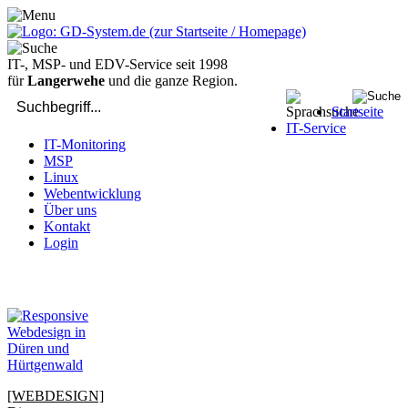
IT-, MSP- und EDV-Service seit 1998
für
Langerwehe
und die ganze Region.
Startseite
IT-Service
IT-Monitoring
MSP
Linux
Webentwicklung
Über uns
Kontakt
Login
bei Computer-Problemen - DIREKT die Profis rufen: 02429 909-
904
[WEBDESIGN]