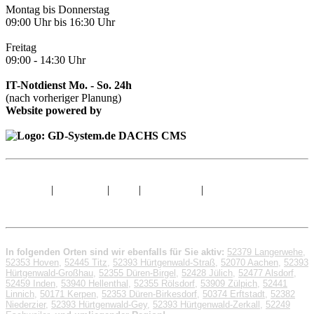
Montag bis Donnerstag
09:00 Uhr bis 16:30 Uhr
Freitag
09:00 - 14:30 Uhr
IT-Notdienst Mo. - So. 24h
(nach vorheriger Planung)
Website powered by
Sitemap
|
Impressum
|
AGB
|
Datenschutz
|
© 1998 - 2026 GD-
System.de
In folgenden Orten sind wir ebenfalls für Sie aktiv:
52379 Langerwehe
,
52353 Hoven
,
52445 Titz
,
52393 Hürtgenwald-Straß
,
52070 Aachen
,
52393
Hürtgenwald-Großhau
,
52355 Düren-Birgel
,
52428 Jülich
,
52477 Alsdorf
,
52459 Inden
,
53940 Hellenthal
,
52355 Rölsdorf
,
53909 Zülpich
,
52441
Linnich
,
50171 Kerpen
,
52353 Düren-Birkesdorf
,
50374 Erftstadt
,
52382
Niederzier
,
52393 Hürtgenwald-Gey
,
52393 Hürtgenwald-Zerkall
,
52249