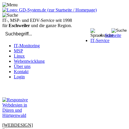
IT-, MSP- und EDV-Service seit 1998
für
Eschweiler
und die ganze Region.
Startseite
IT-Service
IT-Monitoring
MSP
Linux
Webentwicklung
Über uns
Kontakt
Login
bei Computer-Problemen - DIREKT die Profis rufen: 02429 909-
904
[WEBDESIGN]