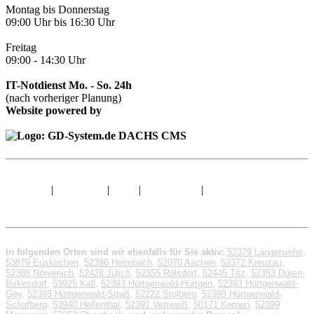
Montag bis Donnerstag
09:00 Uhr bis 16:30 Uhr
Freitag
09:00 - 14:30 Uhr
IT-Notdienst Mo. - So. 24h
(nach vorheriger Planung)
Website powered by
Sitemap
|
Impressum
|
AGB
|
Datenschutz
|
© 1998 - 2026 GD-
System.de
In folgenden Orten sind wir ebenfalls für Sie aktiv:
52379 Langerwehe
,
53879 Euskirchen
,
52396 Heimbach
,
52070 Aachen
,
52372 Kreuzau
,
52388 Nörvenich
,
52428 Jülich
,
52355 Rölsdorf
,
52445 Titz
,
52353 Düren-
Birkesdorf
,
53925 Kall
,
52393 Hürtgenwald-Hürtgen
,
52393 Hürtgenwald-
Gey
,
52393 Hürtgenwald-Straß
,
52222 Stolberg
,
52393 Hürtgenwald-
Schafberg
,
53940 Hellenthal
,
52391 Vettweiß
,
50171 Kerpen
,
52399