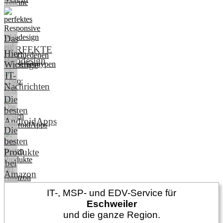
Das
PERFEKTE
Hier:
Webdesign
Wichtige
IT-
Nachrichten
Die
besten
AndroidApps
Die
besten
Produkte
bei
Amazon
IT-, MSP- und EDV-Service für
Eschweiler
und die ganze Region.