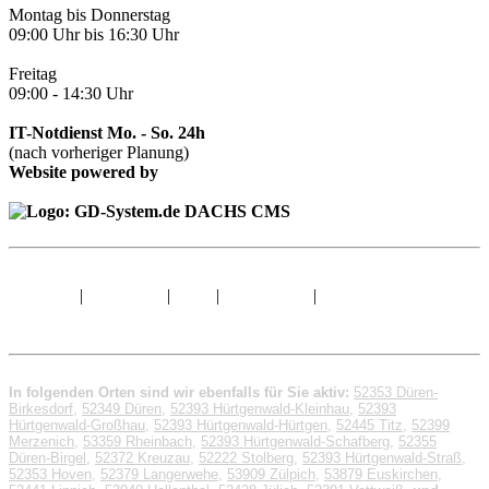
Montag bis Donnerstag
09:00 Uhr bis 16:30 Uhr
Freitag
09:00 - 14:30 Uhr
IT-Notdienst Mo. - So. 24h
(nach vorheriger Planung)
Website powered by
Sitemap
|
Impressum
|
AGB
|
Datenschutz
|
© 1998 - 2026 GD-
System.de
In folgenden Orten sind wir ebenfalls für Sie aktiv:
52353 Düren-
Birkesdorf
,
52349 Düren
,
52393 Hürtgenwald-Kleinhau
,
52393
Hürtgenwald-Großhau
,
52393 Hürtgenwald-Hürtgen
,
52445 Titz
,
52399
Merzenich
,
53359 Rheinbach
,
52393 Hürtgenwald-Schafberg
,
52355
Düren-Birgel
,
52372 Kreuzau
,
52222 Stolberg
,
52393 Hürtgenwald-Straß
,
52353 Hoven
,
52379 Langerwehe
,
53909 Zülpich
,
53879 Euskirchen
,