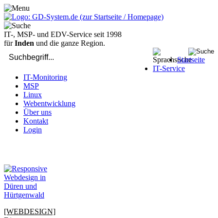
IT-, MSP- und EDV-Service seit 1998
für
Inden
und die ganze Region.
Startseite
IT-Service
IT-Monitoring
MSP
Linux
Webentwicklung
Über uns
Kontakt
Login
bei Computer-Problemen - DIREKT die Profis rufen: 02429 909-
904
[WEBDESIGN]