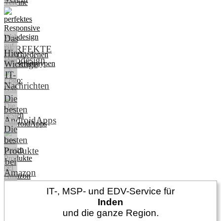
Das
PERFEKTE
Hier:
Webdesign
Wichtige
IT-
Nachrichten
Die
besten
AndroidApps
Die
besten
Produkte
bei
Amazon
IT-, MSP- und EDV-Service für
Inden
und die ganze Region.