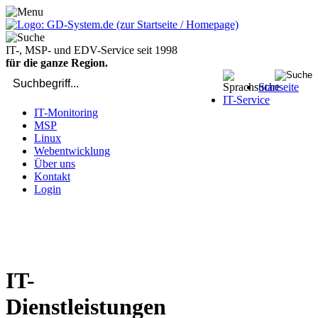
IT-, MSP- und EDV-Service seit 1998
für die ganze Region.
Startseite
IT-Service
IT-Monitoring
MSP
Linux
Webentwicklung
Über uns
Kontakt
Login
bei Computer-Problemen - DIREKT die Profis rufen: 02429 909-
904
IT-
Dienstleistungen