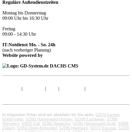
Reguläre Außendienstzeiten
Montag bis Donnerstag
09:00 Uhr bis 16:30 Uhr
Freitag
09:00 - 14:30 Uhr
IT-Notdienst Mo. - So. 24h
(nach vorheriger Planung)
Website powered by
Sitemap
|
Impressum
|
AGB
|
Datenschutz
|
© 1998 - 2026 GD-
System.de
In folgenden Orten sind wir ebenfalls für Sie aktiv:
52070 Aachen
,
52459 Inden
,
52393 Hürtgenwald-Hürtgen
,
52249 Eschweiler
,
52388
Nörvenich
,
53925 Kall
,
52382 Niederzier
,
52393 Hürtgenwald-Straß
,
53909
Zülpich
,
52353 Düren-Birkesdorf
,
52396 Heimbach
,
52372 Kreuzau
,
52379