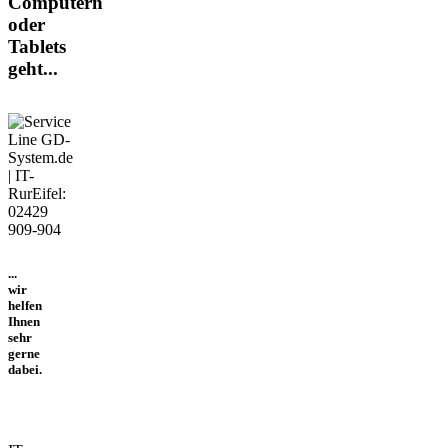
Computern
oder
Tablets
geht...
...
wir
helfen
Ihnen
sehr
gerne
dabei.