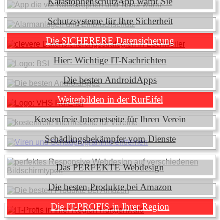
KatastophenschutzApp warnt Sie
Schutzsysteme für Ihre Sicherheit
Die SICHERERE Datensicherung
Hier: Wichtige IT-Nachrichten
Die besten AndroidApps
Weiterbilden in der RurEifel
Kostenfreie Internetseite für Ihren Verein
Schädlingsbekämpfer vom Dienste
Das PERFEKTE Webdesign
Die besten Produkte bei Amazon
Die IT-PROFIS in Ihrer Region