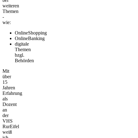
bei
weiteren
Themen
-
wie:
OnlineShopping
OnlineBanking
digitale
Themen
bzgl.
Behörden
Mit
über
15
Jahren
Erfahrung
als
Dozent
an
der
VHS
RurEifel
weiß
ich,