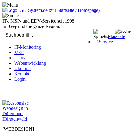
IT-, MSP- und EDV-Service seit 1998
für
Gey
und die ganze Region.
Startseite
IT-Service
IT-Monitoring
MSP
Linux
Webentwicklung
Über uns
Kontakt
Login
bei Computer-Problemen - DIREKT die Profis rufen: 02429 909-
904
[WEBDESIGN]