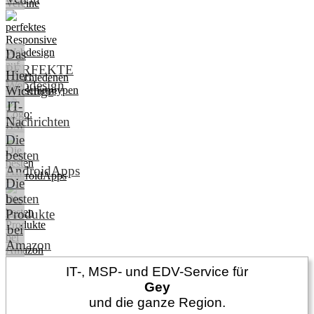
Das
PERFEKTE
Hier:
Webdesign
Wichtige
IT-
Nachrichten
Die
besten
AndroidApps
Die
besten
Produkte
bei
Amazon
IT-, MSP- und EDV-Service für
Gey
und die ganze Region.