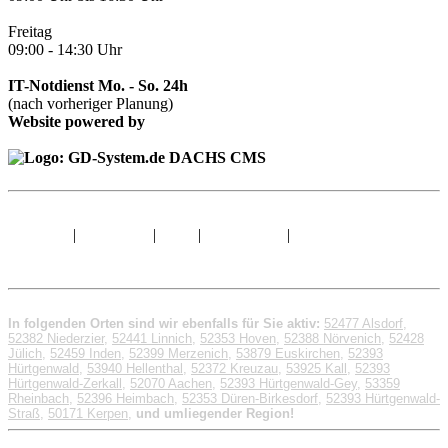
Freitag
09:00 - 14:30 Uhr
IT-Notdienst Mo. - So. 24h
(nach vorheriger Planung)
Website powered by
Sitemap
|
Impressum
|
AGB
|
Datenschutz
|
© 1998 - 2026 GD-
System.de
In folgenden Orten sind wir ebenfalls für Sie aktiv:
52477 Alsdorf
,
52382 Niederzier
,
52441 Linnich
,
52353 Hoven
,
52388 Nörvenich
,
52428
Jülich
,
52459 Inden
,
52399 Merzenich
,
53879 Euskirchen
,
52393
Hürtgenwald
,
53940 Hellenthal
,
52372 Kreuzau
,
53925 Kall
,
52393
Hürtgenwald-Zerkall
,
52070 Aachen
,
52393 Hürtgenwald-Gey
,
53359
Rheinbach
,
52396 Heimbach
,
52353 Düren-Birkesdorf
,
52393 Hürtgenwald-
Straß
,
50171 Kerpen
,
und umliegender Region!