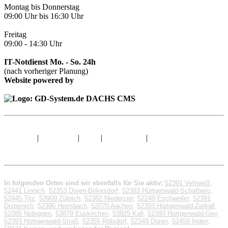
Montag bis Donnerstag
09:00 Uhr bis 16:30 Uhr
Freitag
09:00 - 14:30 Uhr
IT-Notdienst Mo. - So. 24h
(nach vorheriger Planung)
Website powered by
Sitemap
|
Impressum
|
AGB
|
Datenschutz
|
© 1998 - 2026 GD-
System.de
In folgenden Orten sind wir ebenfalls für Sie aktiv:
52391 Vettweiß
,
52441 Linnich
,
52353 Düren-Birkesdorf
,
52393 Hürtgenwald-Schafberg
,
52445 Titz
,
53909 Zülpich
,
52382 Niederzier
,
52249 Eschweiler
,
52391
Disternich
,
52396 Heimbach
,
52070 Aachen
,
52393 Hürtgenwald-Zerkall
,
52385 Nideggen
,
53879 Euskirchen
,
53925 Kall
,
52393 Hürtgenwald-Gey
,
52393 Hürtgenwald-Straß
,
52355 Rölsdorf
,
52349 Düren
,
52459 Inden
,