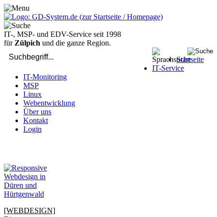
IT-, MSP- und EDV-Service seit 1998
für
Zülpich
und die ganze Region.
Startseite
IT-Service
IT-Monitoring
MSP
Linux
Webentwicklung
Über uns
Kontakt
Login
bei Computer-Problemen - DIREKT die Profis rufen: 02429 909-
904
[WEBDESIGN]