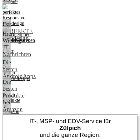
Das
PERFEKTE
Hier:
Webdesign
Wichtige
IT-
Nachrichten
Die
besten
AndroidApps
Die
besten
Produkte
bei
Amazon
IT-, MSP- und EDV-Service für
Zülpich
und die ganze Region.