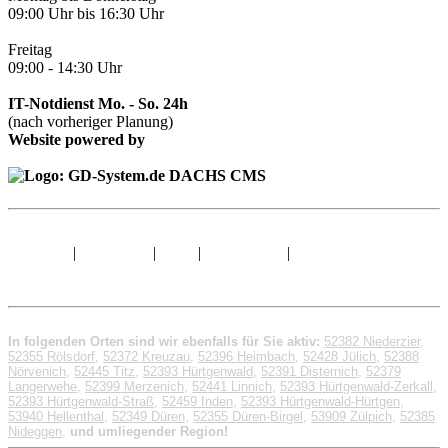
09:00 Uhr bis 16:30 Uhr
Freitag
09:00 - 14:30 Uhr
IT-Notdienst Mo. - So. 24h
(nach vorheriger Planung)
Website powered by
Sitemap
|
Impressum
|
AGB
|
Datenschutz
|
© 1998 - 2026 GD-
System.de
In folgenden Orten sind wir ebenfalls für Sie aktiv:
52382 Niederzier
,
52355 Rölsdorf
,
52372 Kreuzau
,
52396 Heimbach
,
52428 Jülich
,
52388
Nörvenich
,
52445 Titz
,
52393 Hürtgenwald
,
52391 Disternich
,
52379
Langerwehe
,
52399 Merzenich
,
52441 Linnich
,
52393 Hürtgenwald-Zerkall
,
52393 Hürtgenwald-Straß
,
52459 Inden
,
52393 Hürtgenwald-Hürtgen
,
53940 Hellenthal
,
52349 Düren
,
52355 Düren-Birgel
,
53909 Zülpich
,
52385
Nideggen
,
und umliegender Region!