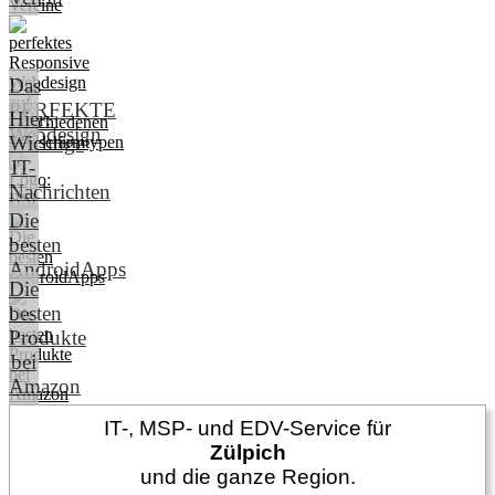
Das
PERFEKTE
Hier:
Webdesign
Wichtige
IT-
Nachrichten
Die
besten
AndroidApps
Die
besten
Produkte
bei
Amazon
IT-, MSP- und EDV-Service für
Zülpich
und die ganze Region.