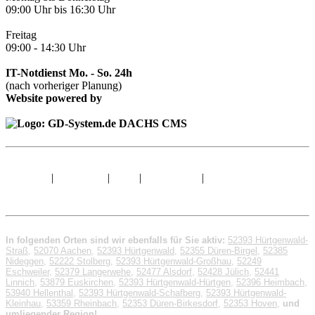
09:00 Uhr bis 16:30 Uhr
Freitag
09:00 - 14:30 Uhr
IT-Notdienst Mo. - So. 24h
(nach vorheriger Planung)
Website powered by
Sitemap
|
Impressum
|
AGB
|
Datenschutz
|
© 1998 - 2026 GD-
System.de
In folgenden Orten sind wir ebenfalls für Sie aktiv:
52393 Hürtgenwald-
Straß
,
52070 Aachen
,
52393 Hürtgenwald
,
52355 Düren-Birgel
,
52385
Nideggen
,
52222 Stolberg
,
52393 Hürtgenwald-Großhau
,
52249
Eschweiler
,
52379 Langerwehe
,
52477 Alsdorf
,
52428 Jülich
,
52441
Linnich
,
53879 Euskirchen
,
52393 Hürtgenwald-Hürtgen
,
52396 Heimbach
,
53940 Hellenthal
,
52393 Hürtgenwald-Schafberg
,
52393 Hürtgenwald-
Kleinhau
,
53359 Rheinbach
,
52353 Düren-Birkesdorf
,
52353 Hoven
,
und
umliegender Region!