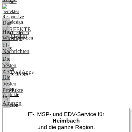
Das
PERFEKTE
Hier:
Webdesign
Wichtige
IT-
Nachrichten
Die
besten
AndroidApps
Die
besten
Produkte
bei
Amazon
IT-, MSP- und EDV-Service für
Heimbach
und die ganze Region.