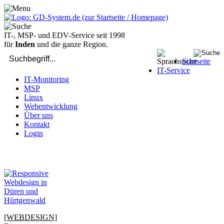
IT-, MSP- und EDV-Service seit 1998
für
Inden
und die ganze Region.
Startseite
IT-Service
IT-Monitoring
MSP
Linux
Webentwicklung
Über uns
Kontakt
Login
bei Computer-Problemen - DIREKT die Profis rufen: 02429 909-
904
[WEBDESIGN]