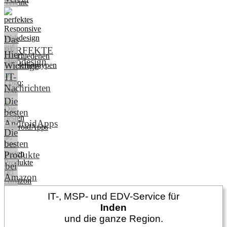
Das
PERFEKTE
Hier:
Webdesign
Wichtige
IT-
Nachrichten
Die
besten
AndroidApps
Die
besten
Produkte
bei
Amazon
IT-, MSP- und EDV-Service für
Inden
und die ganze Region.