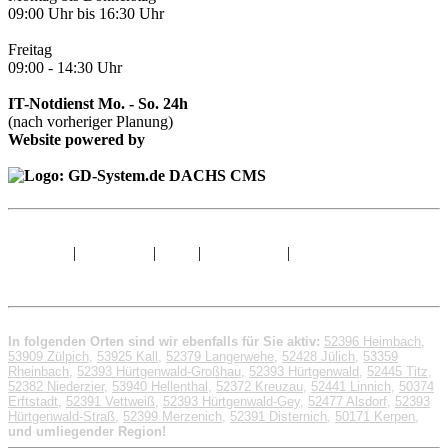
09:00 Uhr bis 16:30 Uhr
Freitag
09:00 - 14:30 Uhr
IT-Notdienst Mo. - So. 24h
(nach vorheriger Planung)
Website powered by
Sitemap
|
Impressum
|
AGB
|
Datenschutz
|
© 1998 - 2026 GD-
System.de
In folgenden Orten sind wir ebenfalls für Sie aktiv:
52396 Heimbach
,
53909 Zülpich
,
53925 Kall
,
52379 Langerwehe
,
52428 Jülich
,
53359
Rheinbach
,
52393 Hürtgenwald-Großhau
,
52393 Hürtgenwald
,
52445 Titz
,
52382 Niederzier
,
53940 Hellenthal
,
52372 Kreuzau
,
52441 Linnich
,
50374
Erftstadt
,
52391 Vettweiß
,
52393 Hürtgenwald-Gey
,
52477 Alsdorf
,
52393
Hürtgenwald-Straß
,
52399 Merzenich
,
52391 Disternich
,
50171 Kerpen
,
und umliegender Region!