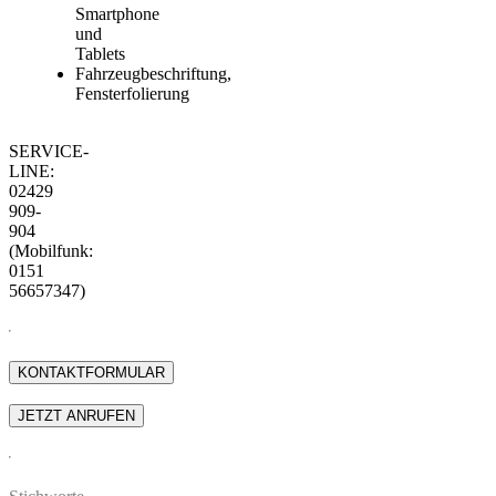
Smartphone
und
Tablets
Fahrzeugbeschriftung,
Fensterfolierung
SERVICE-
LINE:
02429
909-
904
(Mobilfunk:
0151
56657347)