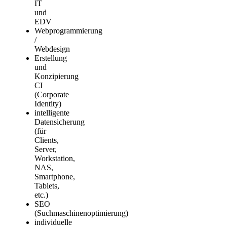
IT
und
EDV
Webprogrammierung
/
Webdesign
Erstellung
und
Konzipierung
CI
(Corporate
Identity)
intelligente
Datensicherung
(für
Clients,
Server,
Workstation,
NAS,
Smartphone,
Tablets,
etc.)
SEO
(Suchmaschinenoptimierung)
individuelle